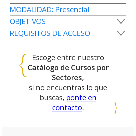
MODALIDAD:
Presencial
OBJETIVOS
REQUISITOS DE ACCESO
Identificar las actuaciones básicas en
primeros auxilios para personal del ámbito
Cumplir como mínimo alguno
sanitario.
Escoge entre nuestro
de los siguientes requisitos:
Catálogo de Cursos por
– Haber superado cualquier prueba oficial
Sectores,
de acceso a la universidad
si no encuentras lo que
– Certificado de profesionalidad de nivel 1
buscas,
ponte en
contacto
.
– Haber superado la prueba
de acceso a Ciclos Formativos
de Grado Medio