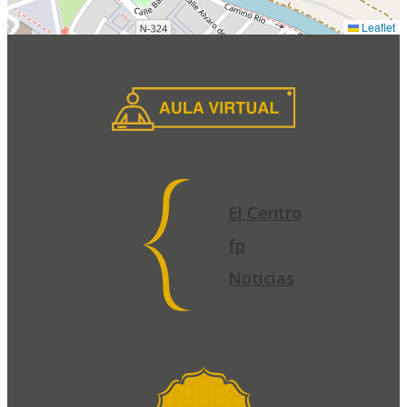
Leaflet
El Centro
fp
Noticias
El
Centro
fp