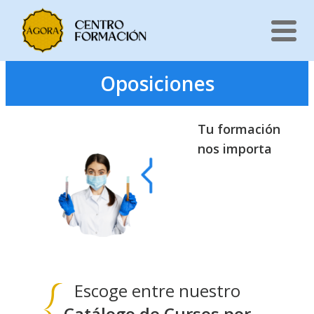
Saltar
Oposiciones
al
contenido
Tu formación
nos importa
Escoge entre nuestro
Catálogo de Cursos por