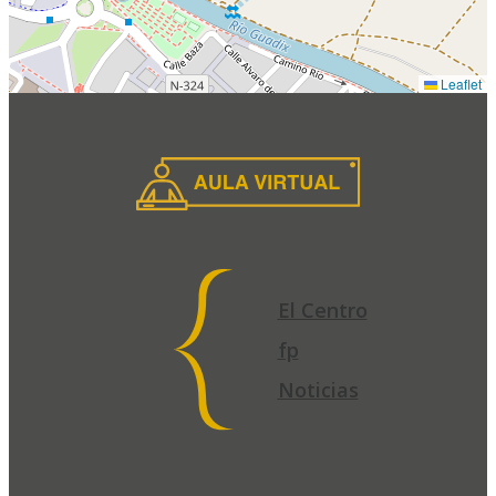
Leaflet
El Centro
fp
Noticias
El
Centro