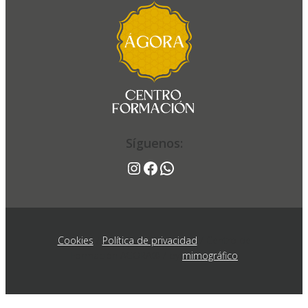
fp
Noticias
Síguenos:
Síguenos:
Instagram
Facebook
WhatsApp
Instagram
Facebook
WhatsApp
Cookies
/
Política de privacidad
/ Centro de
Formación AGORA® / by
mimográfico