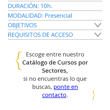
DURACIÓN:
10h.
MODALIDAD:
Presencial
OBJETIVOS
REQUISITOS DE ACCESO
Identificar las actuaciones básicas en
primeros auxilios para personal del ámbito
Cumplir como mínimo alguno
sanitario.
Escoge entre nuestro
de los siguientes requisitos:
Catálogo de Cursos por
– Haber superado cualquier prueba oficial
Sectores,
de acceso a la universidad
si no encuentras lo que
– Certificado de profesionalidad de nivel 1
buscas,
ponte en
contacto
.
– Haber superado la prueba
de acceso a Ciclos Formativos
de Grado Medio