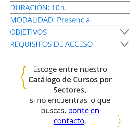
DURACIÓN:
10h.
MODALIDAD:
Presencial
OBJETIVOS
REQUISITOS DE ACCESO
Identificar las actuaciones básicas en
primeros auxilios para personal del ámbito
Cumplir como mínimo alguno
sanitario.
Escoge entre nuestro
de los siguientes requisitos:
Catálogo de Cursos por
– Haber superado cualquier prueba oficial
Sectores,
de acceso a la universidad
si no encuentras lo que
– Certificado de profesionalidad de nivel 1
buscas,
ponte en
contacto
.
– Haber superado la prueba
de acceso a Ciclos Formativos
de Grado Medio